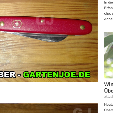
In di
Erfah
che,
Anbau
Win
Übe
aktua
Heute
Übers