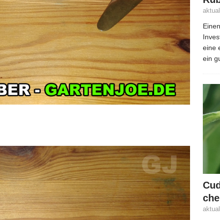
aktua
Einen
Inves
eine 
ein g
Cud
che
aktua