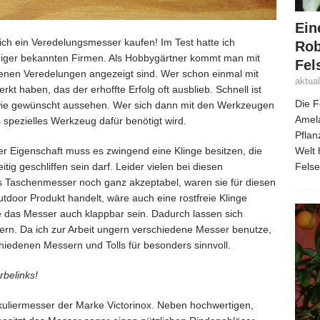
Ein
ich ein Veredelungsmesser kaufen! Im Test hatte ich
Rob
iger bekannten Firmen. Als Hobbygärtner kommt man mit
Fel
genen Veredelungen angezeigt sind. Wer schon einmal mit
aktua
t haben, das der erhoffte Erfolg oft ausblieb. Schnell ist
Die F
t wie gewünscht aussehen. Wer sich dann mit den Werkzeugen
Amela
as spezielles Werkzeug dafür benötigt wird.
Pflan
Welt 
er Eigenschaft muss es zwingend eine Klinge besitzen, die
Fels
itig geschliffen sein darf. Leider vielen bei diesen
ls Taschenmesser noch ganz akzeptabel, waren sie für diesen
tdoor Produkt handelt, wäre auch eine rostfreie Klinge
e das Messer auch klappbar sein. Dadurch lassen sich
gern. Da ich zur Arbeit ungern verschiedene Messer benutze,
hiedenen Messern und Tolls für besonders sinnvoll.
rbelinks!
kuliermesser der Marke Victorinox. Neben hochwertigen,