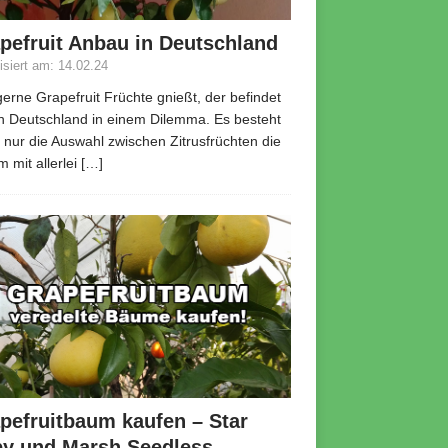
pefruit Anbau in Deutschland
lisiert am: 14.02.24
erne Grapefruit Früchte gnießt, der befindet
in Deutschland in einem Dilemma. Es besteht
r nur die Auswahl zwischen Zitrusfrüchten die
m mit allerlei
[…]
pefruitbaum kaufen – Star
y und Marsh Seedless