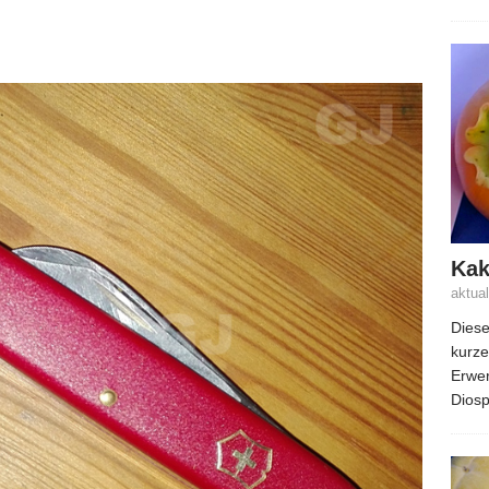
Kak
aktua
Diese
kurze
Erwer
Diosp