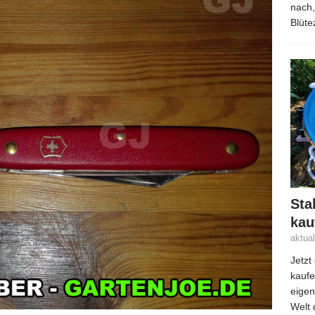
nach,
Blüte
Sta
kau
aktua
Jetzt
kaufe
eigen
Welt