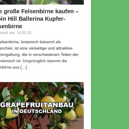
e große Felsenbirne kaufen –
in Hill Ballerina Kupfer-
senbirne
lisiert am: 14.02.24
elsenbirne, botanisch bekannt als
nchier, ist eine vielseitige und attraktive
zengattung, die in verschiedenen Teilen der
heimisch ist. Ursprünglich stammt die
enbirne aus
[…]