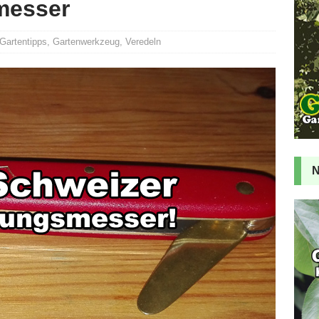
messer
Gartentipps
,
Gartenwerkzeug
,
Veredeln