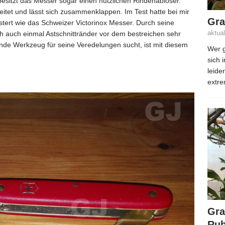
 besitzt das Messer sogar einen nützlichen Rindenablöser.
beitet und lässt sich zusammenklappen. Im Test hatte bei mir
Gra
tert wie das Schweizer Victorinox Messer. Durch seine
aktua
ch auch einmal Astschnittränder vor dem bestreichen sehr
de Werkzeug für seine Veredelungen sucht, ist mit diesem
Wer g
sich 
leide
extre
Gra
Rub