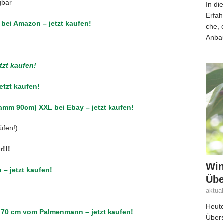
gbar
In di
Erfah
 bei Amazon – jetzt kaufen!
che,
Anbau
etzt kaufen!
jetzt kaufen!
tamm 90cm) XXL bei Ebay – jetzt kaufen!
üfen!)
r!!!
Win
 – jetzt kaufen!
Übe
aktua
Heute
 – 70 cm vom Palmenmann – jetzt kaufen!
Übers