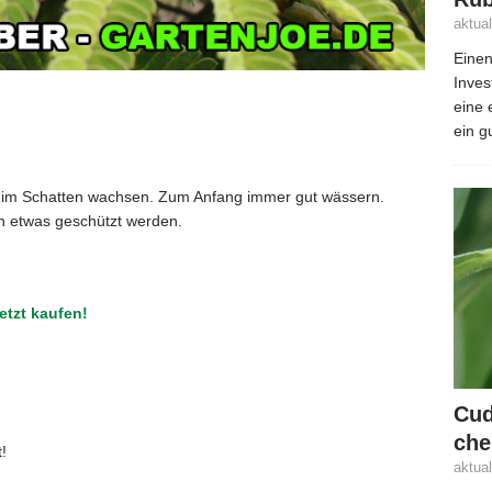
aktua
Einen
Inves
eine 
ein g
r im Schatten wachsen. Zum Anfang immer gut wässern.
rn etwas geschützt werden.
etzt kaufen!
Cud
che
!
aktua