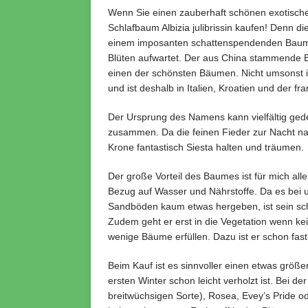
Wenn Sie einen zauberhaft schönen exotischen
Schlafbaum Albizia julibrissin kaufen! Denn di
einem imposanten schattenspendenden Baum
Blüten aufwartet. Der aus China stammende B
einen der schönsten Bäumen. Nicht umsonst i
und ist deshalb in Italien, Kroatien und der f
Der Ursprung des Namens kann vielfältig gede
zusammen. Da die feinen Fieder zur Nacht na
Krone fantastisch Siesta halten und träumen.
Der große Vorteil des Baumes ist für mich all
Bezug auf Wasser und Nährstoffe. Da es bei u
Sandböden kaum etwas hergeben, ist sein schn
Zudem geht er erst in die Vegetation wenn kei
wenige Bäume erfüllen. Dazu ist er schon fast
Beim Kauf ist es sinnvoller einen etwas größ
ersten Winter schon leicht verholzt ist. Bei d
breitwüchsigen Sorte), Rosea,
Evey’s Pride
od