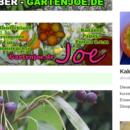
Kak
aktua
Diese
kurze
Erwer
Diosp