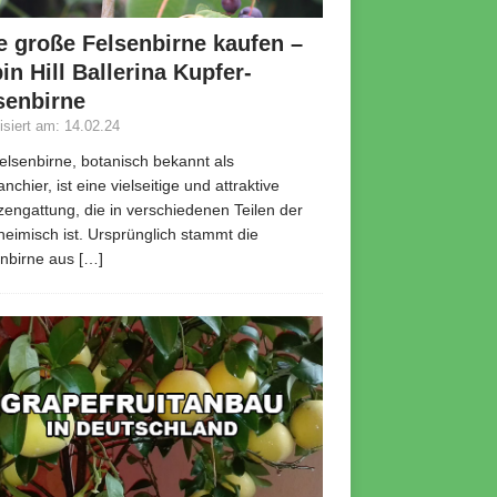
e große Felsenbirne kaufen –
in Hill Ballerina Kupfer-
senbirne
lisiert am: 14.02.24
elsenbirne, botanisch bekannt als
nchier, ist eine vielseitige und attraktive
zengattung, die in verschiedenen Teilen der
heimisch ist. Ursprünglich stammt die
enbirne aus
[…]