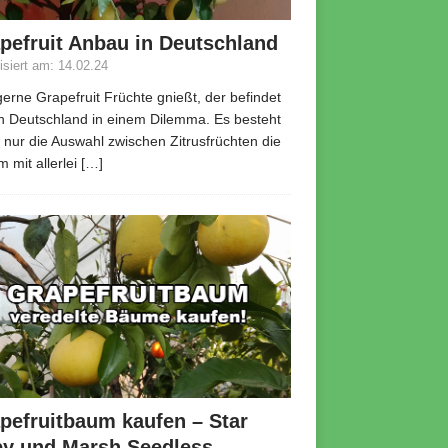
pefruit Anbau in Deutschland
lisiert am: 14.02.24
erne Grapefruit Früchte gnießt, der befindet
in Deutschland in einem Dilemma. Es besteht
r nur die Auswahl zwischen Zitrusfrüchten die
m mit allerlei
[…]
pefruitbaum kaufen – Star
y und Marsh Seedless