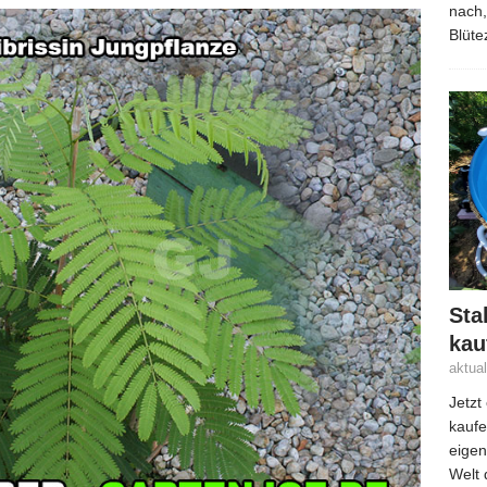
nach,
Blüte
Sta
kau
aktua
Jetzt
kaufe
eigen
Welt