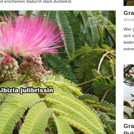
nd erscheinen dadurch stark dunkelrot.
Gra
aktua
Wer g
sich 
leide
extre
Gra
Rub