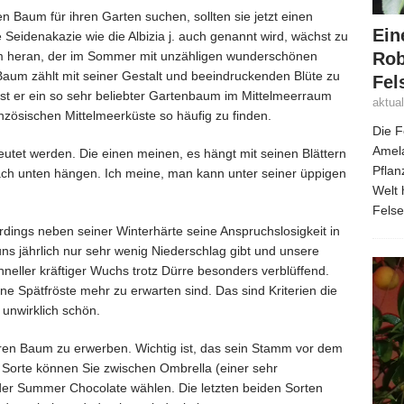
 Baum für ihren Garten suchen, sollten sie jetzt einen
Ein
e Seidenakazie wie die Albizia j. auch genannt wird, wächst zu
Rob
 heran, der im Sommer mit unzähligen wunderschönen
aum zählt mit seiner Gestalt und beeindruckenden Blüte zu
Fel
st er ein so sehr beliebter Gartenbaum im Mittelmeerraum
aktua
ranzösischen Mittelmeerküste so häufig zu finden.
Die F
Amela
utet werden. Die einen meinen, es hängt mit seinen Blättern
Pflan
ch unten hängen. Ich meine, man kann unter seiner üppigen
Welt 
Fels
erdings neben seiner Winterhärte seine Anspruchslosigkeit in
ns jährlich nur sehr wenig Niederschlag gibt und unsere
eller kräftiger Wuchs trotz Dürre besonders verblüffend.
ne Spätfröste mehr zu erwarten sind. Das sind Kriterien die
 unwirklich schön.
eren Baum zu erwerben. Wichtig ist, das sein Stamm vor dem
er Sorte können Sie zwischen Ombrella (einer sehr
er Summer Chocolate wählen. Die letzten beiden Sorten