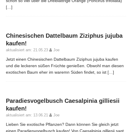
schon so viel über die Dreiblättrige Orange (Poncirus trifoliata)
[…]
Chinesischen Dattelbaum Ziziphus jujuba
kaufen!
aktualisiert am: 21.05.23
Joe
Jetzt einen Chinesischen Dattelbaum Ziziphus jujuba kaufen
und die leckeren süßen Früchte genießen. Obwohl man diesen
exotischen Baum eher im waremn Süden findet, so ist
[…]
Paradiesvogelbusch Caesalpinia gilliesii
kaufen!
aktualisiert am: 13.06.21
Joe
Lieben Sie exotische Pflanzen? Dann können Sie gleich jetzt
einen Paradiesvogelbusch kaufen! Von Caesalpinia gilliesii sagt