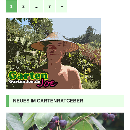
1
2
…
7
»
NEUES IM GARTENRATGEBER